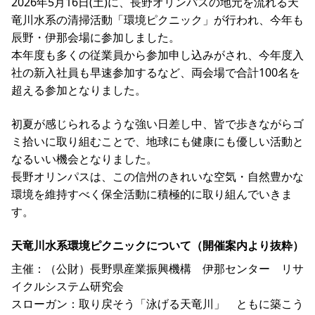
2026年5月16日(土)に、長野オリンパスの地元を流れる天
竜川水系の清掃活動「環境ピクニック」が行われ、今年も
辰野・伊那会場に参加しました。
本年度も多くの従業員から参加申し込みがされ、今年度入
社の新入社員も早速参加するなど、両会場で合計100名を
超える参加となりました。
初夏が感じられるような強い日差し中、皆で歩きながらゴ
ミ拾いに取り組むことで、地球にも健康にも優しい活動と
なるいい機会となりました。
長野オリンパスは、この信州のきれいな空気・自然豊かな
環境を維持すべく保全活動に積極的に取り組んでいきま
す。
天竜川水系環境ピクニックについて（開催案内より抜粋）
主催：（公財）長野県産業振興機構 伊那センター リサ
イクルシステム研究会
スローガン：取り戻そう「泳げる天竜川」 ともに築こう